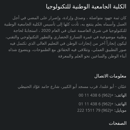
الكلية الجامعية الوطنية للتكنولوجيا
كان ثمة جهود متواصلة ، وصدق وإرادة، وإصرار على المضي في أجل
العمل وأسماه بعلم ينتفع به، تأدت كلها إلى تأسيس الكلية الجامعية الوطنية
للتكنولوجيا في شرق العاصمة عمان في العام 2020 ، استجابةً لحاجة
وطنية موضوعية في غمرة التسارع الحضاري والتطور التكنولوجي والتقني،
ليكون إنجازاً آخر من إنجازات الوطن في التعليم العالي الذي تكتمل فيه
صور التطبيق العملي، وتتلاقى فيه الحقائق مع الطموحات، ويتضوع شذاه
أبناء الوطن والساعين نحو العلم والمعرفة
معلومات الاتصال
عمّان - أبو علندا، قرب مسجد أبو الكبير، شارع حامد عوّاد الحنيطي
الهاتف:
+(962) 6 438 11 00
الهاتف:
+(962) 6 438 11 01
موبايل:
+(962) 79 1511 222
الصفحات